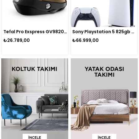
Tefal Pro Exspress GV9820 Ütü
Sony Playstation 5 825gb Digital Oyun Konsolu
₺26.789,00
₺66.999,00